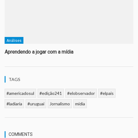
Análises
Aprendendo a jogar com a mídia
TAGS
#americadosul
#edição241
#elobservador
#elpais
#ladiaria
#uruguai
Jornalismo
mídia
COMMENTS