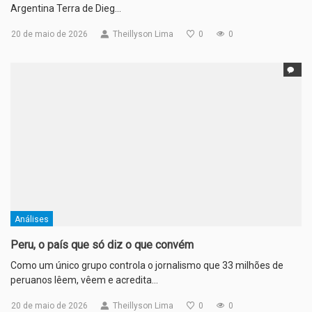
Argentina Terra de Dieg…
20 de maio de 2026
Theillyson Lima
0
0
Análises
Peru, o país que só diz o que convém
Como um único grupo controla o jornalismo que 33 milhões de
peruanos lêem, vêem e acredita…
20 de maio de 2026
Theillyson Lima
0
0