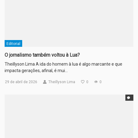
Editorial
O jornalismo também voltou à Lua?
Theillyson Lima A ida do homem à lua é algo marcante e que
impacta gerações, afinal, é mui…
29 de abril de 2026
Theillyson Lima
0
0