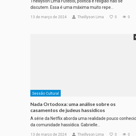
Theillyson Lima Futebol, política e religião não se
discutem. Essa é uma máxima muito repe…
13 de março de 2024
Theillyson Lima
0
0
Sessão Cultural
Nada Ortodoxa: uma análise sobre os
casamentos de judeus hassídicos
A série da Netflix aborda uma realidade pouco conheci
da comunidade hassídica. Gabrielle…
13 de março de 2024
Theillyson Lima
0
0