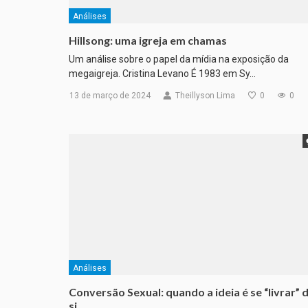
Análises
Hillsong: uma igreja em chamas
Um análise sobre o papel da mídia na exposição da
megaigreja. Cristina Levano É 1983 em Sy…
13 de março de 2024
Theillyson Lima
0
0
Análises
Conversão Sexual: quando a ideia é se “livrar” 
si