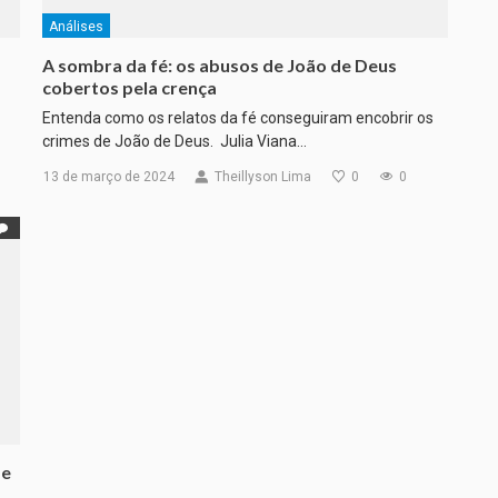
Análises
A sombra da fé: os abusos de João de Deus
cobertos pela crença
Entenda como os relatos da fé conseguiram encobrir os
crimes de João de Deus. Julia Viana…
13 de março de 2024
Theillyson Lima
0
0
de