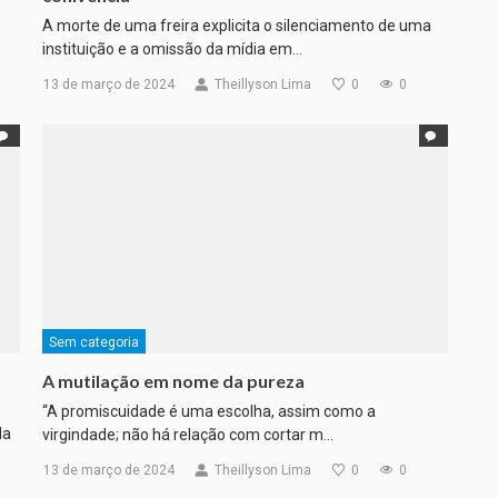
A morte de uma freira explicita o silenciamento de uma
instituição e a omissão da mídia em…
13 de março de 2024
Theillyson Lima
0
0
Sem categoria
A mutilação em nome da pureza
“A promiscuidade é uma escolha, assim como a
da
virgindade; não há relação com cortar m…
13 de março de 2024
Theillyson Lima
0
0