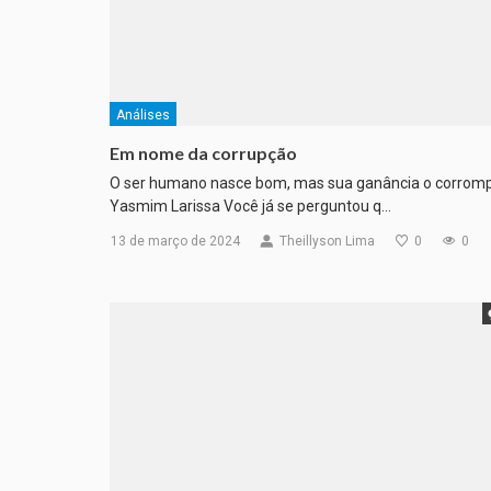
Análises
Em nome da corrupção
O ser humano nasce bom, mas sua ganância o corrom
Yasmim Larissa Você já se perguntou q…
13 de março de 2024
Theillyson Lima
0
0