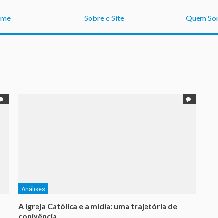
ome
Sobre o Site
Quem So
Análises
A igreja Católica e a mídia: uma trajetória de
conivência