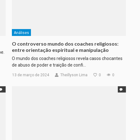
Análises
O controverso mundo dos coaches religiosos:
entre orientação espiritual e manipulação
pe.
O mundo dos coaches religiosos revela casos chocantes
de abuso de poder e traição de confi…
13 de março de 2024
Theillyson Lima
0
0