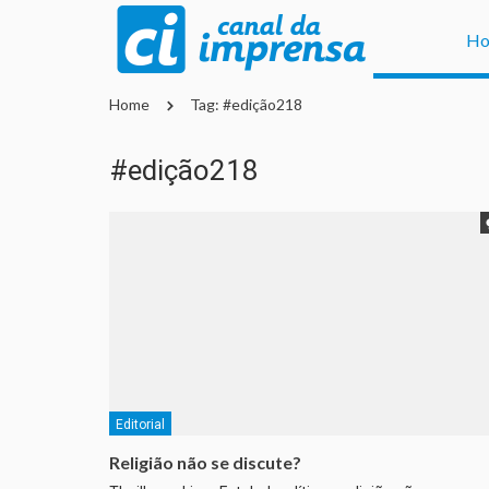
H
Home
Tag: #edição218
#edição218
Editorial
Religião não se discute?