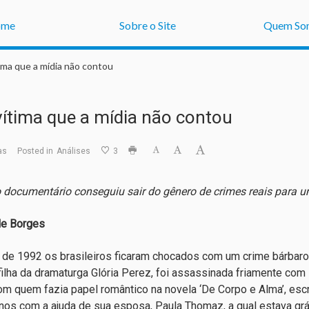
ome
Sobre o Site
Quem So
tima que a mídia não contou
 vítima que a mídia não contou
as
Posted in
Análises
3
documentário conseguiu sair do gênero de crimes reais para um
le Borges
l de 1992 os brasileiros ficaram chocados com um crime bárbaro 
filha da dramaturga Glória Perez, foi assassinada friamente com
om quem fazia papel romântico na novela ‘De Corpo e Alma’, esc
nos com a ajuda de sua esposa, Paula Thomaz, a qual estava gr