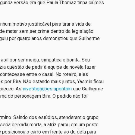
egunda versão era que Paula Thomaz tinha ciúmes
um motivo justificável para tirar a vida de
de matar sem ser crime dentro da legislação
eguiu por quatro anos demonstrou que Guilherme
sil por ser meiga, simpática e bonita. Seu
zia questão de pedir à equipe da novela fazer
ontecesse entre o casal. No roteiro, eles
por Bira. Não estando mais juntos, Yasmin ficou
pareceu. As
investigações apontam
que Guilherme
 fama do personagem Bira. O pedido não foi
érmino. Saindo dos estúdios, atenderam o grupo
 seria deixada morta, a atriz parou em um posto
e posicionou o carro em frente ao do dela para