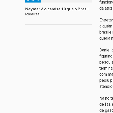
funcion
da atri
Neymar é o camisa 10 que o Brasil
idealiza
Entreta
alguém 
brasile
queria 
Daniell
figurin
pesquis
termina
com mai
pediu p
atendid
Na noit
de fãs 
de gaso