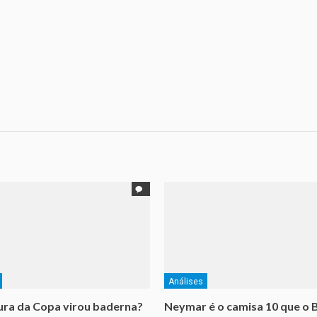
Análises
ra da Copa virou baderna?
Neymar é o camisa 10 que o B