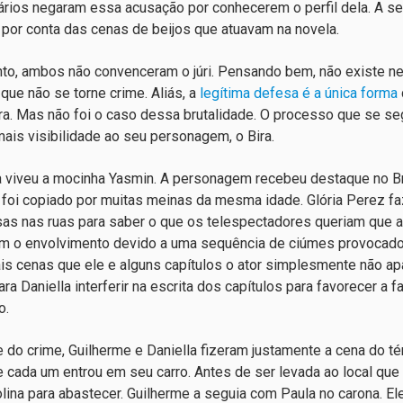
ários negaram essa acusação por conhecerem o perfil dela. A s
z por conta das cenas de beijos que atuavam na novela.
nto, ambos não convenceram o júri. Pensando bem, não existe nenh
que não se torne crime. Aliás, a
legítima defesa é a única forma
ira. Mas não foi o caso dessa brutalidade. O processo que se s
mais visibilidade ao seu personagem, o Bira.
a viveu a mocinha Yasmin. A personagem recebeu destaque no Bra
o foi copiado por muitas meinas da mesma idade. Glória Perez fa
as nas ruas para saber o que os telespectadores queriam que ac
m o envolvimento devido a uma sequência de ciúmes provocados 
s cenas que ele e alguns capítulos o ator simplesmente não a
ara Daniella interferir na escrita dos capítulos para favorecer a
o.
e do crime, Guilherme e Daniella fizeram justamente a cena do t
e cada um entrou em seu carro. Antes de ser levada ao local que
lina para abastecer. Guilherme a seguia com Paula no carona. El