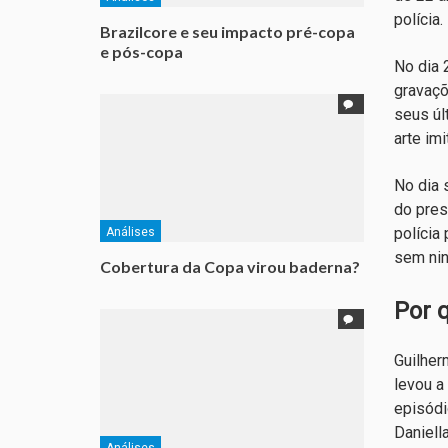
polícia.
Brazilcore e seu impacto pré-copa
e pós-copa
No dia 
gravaçõ
seus úl
arte imi
No dia 
do pres
polícia
Análises
sem nin
Cobertura da Copa virou baderna?
Por 
Guilher
levou a
episódi
Daniell
Análises