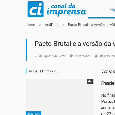
H
Home
Análises
Pacto Brutal e a versão da ví
Pacto Brutal e a versão da
23 de agosto de 2022
comments
ABJ Notíci
RELATED POSTS
Como o 
Francie
No fina
Perez, 
anos, c
de 22 a
Análises