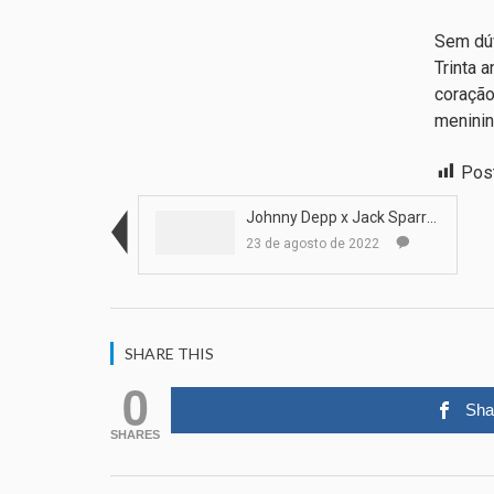
Sem dúv
Trinta 
coração
meninin
Pos
Johnny Depp x Jack Sparrow
23 de agosto de 2022
SHARE THIS
0
Sha
SHARES