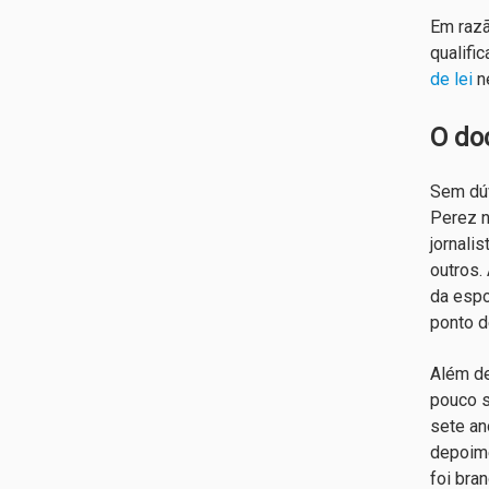
Em razã
qualifi
de lei
ne
O do
Sem dú
Perez n
jornali
outros.
da espo
ponto d
Além de
pouco s
sete an
depoime
foi bra