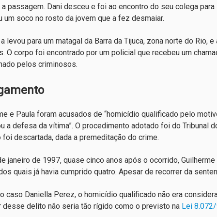
r a passagem. Dani desceu e foi ao encontro do seu colega para
u um soco no rosto da jovem que a fez desmaiar.
 a levou para um matagal da Barra da Tijuca, zona norte do Rio,
. O corpo foi encontrado por um policial que recebeu um chamad
ado pelos criminosos.
lgamento
me e Paula foram acusados de “homicídio qualificado pelo motivo
tou a defesa da vítima”. O procedimento adotado foi do Tribunal 
 foi descartada, dada a premeditação do crime.
e janeiro de 1997, quase cinco anos após o ocorrido, Guilherm
 dos quais já havia cumprido quatro. Apesar de recorrer da senten
o caso Daniella Perez, o homicídio qualificado não era considera
r desse delito não seria tão rígido como o previsto na
Lei 8.072