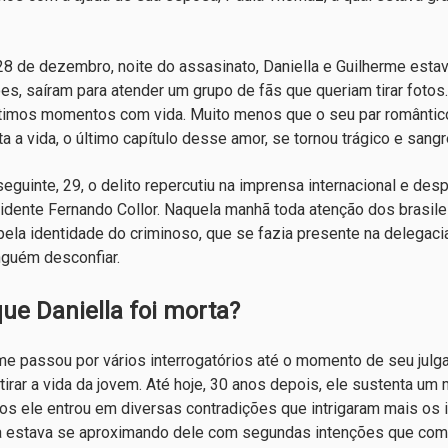
28 de dezembro, noite do assasinato, Daniella e Guilherme est
es, saíram para atender um grupo de fãs que queriam tirar fotos. 
timos momentos com vida. Muito menos que o seu par romântico n
ta a vida, o último capítulo desse amor, se tornou trágico e sang
seguinte, 29, o delito repercutiu na imprensa internacional e de
idente Fernando Collor. Naquela manhã toda atenção dos brasilei
 pela identidade do criminoso, que se fazia presente na delegaci
guém desconfiar.
que Daniella foi morta?
me passou por vários interrogatórios até o momento de seu jul
 tirar a vida da jovem. Até hoje, 30 anos depois, ele sustenta um
os ele entrou em diversas contradições que intrigaram mais os 
a estava se aproximando dele com segundas intenções que co