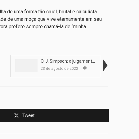
 de uma forma tão cruel, brutal e calculista.
dade de uma moça que vive eternamente em seu
itora prefere sempre chamá-la de “minha
O. J. Simpson: o julgamento do século
23 de agosto de 2022
Tweet