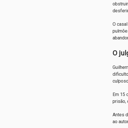
obstrui
desferi
O casal
pulmões
abandon
O ju
Guilher
dificul
culposo
Em 15 d
prisão,
Antes d
ao auto