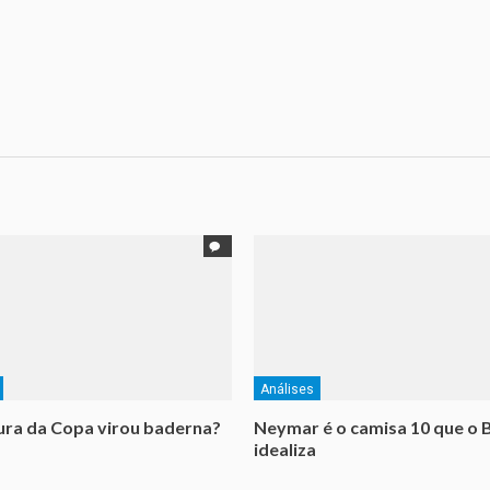
Análises
ra da Copa virou baderna?
Neymar é o camisa 10 que o B
idealiza