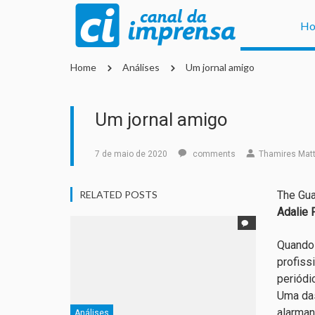
H
Home
Análises
Um jornal amigo
Um jornal amigo
7 de maio de 2020
comments
Thamires Mat
RELATED POSTS
The Gu
Adalie 
Quand
profiss
periódi
Uma das
alarman
Análises