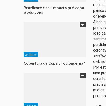
realmen
Brazilcore e seu impacto pré-copa
pânico 
e pós-copa
diferen
Ainda q
primeir
loiro b
sentime
perdida
coronav
Análises
YouTub
exibind
Cobertura da Copa virou baderna?
Por est
uma pro
durante
precisa
mídias 
pudesse
Análises