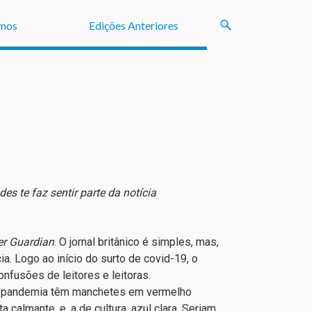
mos
Edições Anteriores
s te faz sentir parte da notícia
r Guardian
. O jornal britânico é simples, mas,
ia. Logo ao início do surto de covid-19, o
onfusões de leitores e leitoras.
 a pandemia têm manchetes em vermelho
 calmante, e, a de cultura, azul clara. Seriam