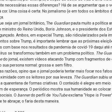
te necessárias essas diferenças? Há de se argumentar que o ve
à cor. Uma coisa é certa: No jornalismo (e em todos os âmbitos 
ça.
ue seja um jornal britânico, The
Guardian
pauta muito a política a
o ministro do Reino Unido, Boris Johnson, e o presidente dos Es
agunçado. Ambos, em especial Trump, são ridicularizados pela i
ntos sobre Trump, é importante lembrar que as próximas eleiç
s com base nos resultados da pandemia de covid-19 daqui até n
írus se transformou também em um problema político.
The Guar
e
do jornal, existem vídeos atacando Trump com fragmentos de 
o sua persona normal: grossa e sem filtro.
as razões, opino que o jornal poderia tentar mais focar nos fat
ximidade com os leitores por sua leveza.
The Guardian
subiu u
 a quarentena de formas criativas. O conteúdo é alegre em meio
m de esperança. O periódico mostra sua humanidade ao colocar
sociais. O
banner
do perfil de
YouTube
exclama “Hope is Power”,
 te abraçar, o faria desta maneira.