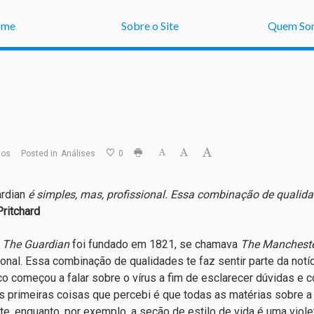
ome
Sobre o Site
Quem So
tos
Posted in
Análises
0
ardian
é simples, mas, profissional. Essa combinação de qualidade
Pritchard
o
The Guardian
foi fundado em 1821, se chamava
The Mancheste
ional. Essa combinação de qualidades te faz sentir parte da notíc
co começou a falar sobre o vírus a fim de esclarecer dúvidas e c
 primeiras coisas que percebi é que todas as matérias sobre
te, enquanto, por exemplo, a seção de estilo de vida é uma violeta