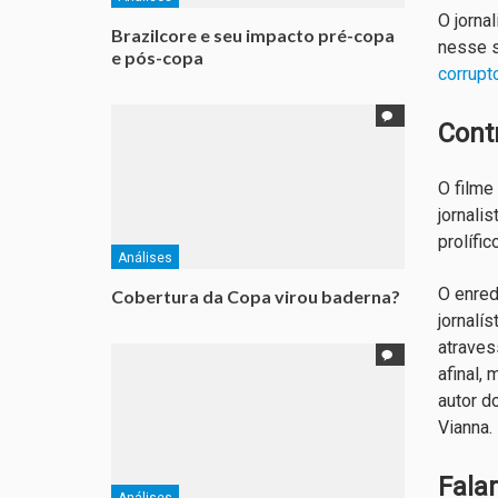
O jorna
Brazilcore e seu impacto pré-copa
nesse s
e pós-copa
corrupt
Cont
O filme
jornalis
prolífi
Análises
O enred
Cobertura da Copa virou baderna?
jornalí
atraves
afinal,
autor d
Vianna.
Fala
Análises