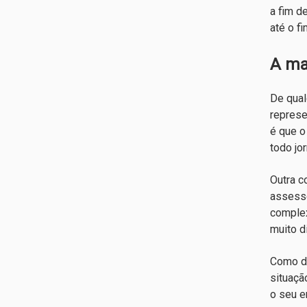
a fim d
até o f
A ma
De qual
represe
é que o
todo jo
Outra c
assesso
complex
muito d
Como di
situaçã
o seu e