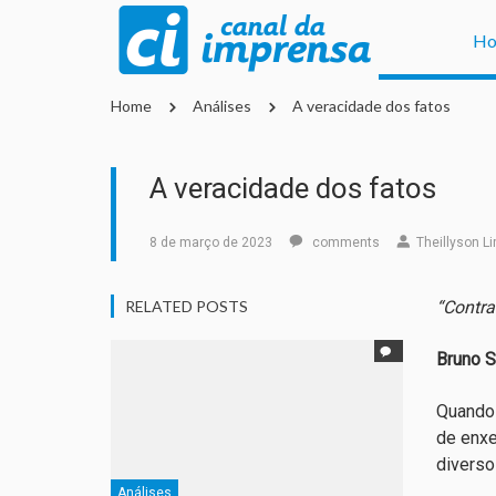
H
Home
Análises
A veracidade dos fatos
A veracidade dos fatos
8 de março de 2023
comments
Theillyson L
RELATED POSTS
“Contra
Bruno 
Quando 
de enxe
diversos
Análises