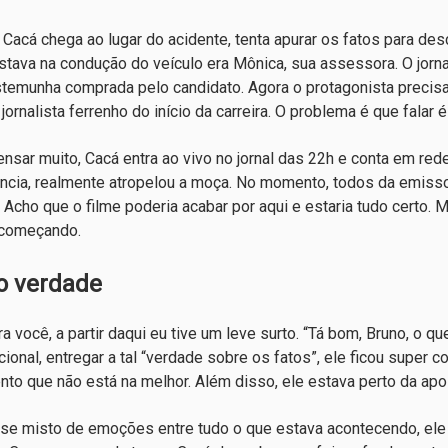
Cacá chega ao lugar do acidente, tenta apurar os fatos para des
tava na condução do veículo era Mônica, sua assessora. O jorna
temunha comprada pelo candidato. Agora o protagonista precisa
 jornalista ferrenho do início da carreira. O problema é que fala
nsar muito, Cacá entra ao vivo no jornal das 22h e conta em red
ncia, realmente atropelou a moça. No momento, todos da emissor
 Acho que o filme poderia acabar por aqui e estaria tudo certo. M
 começando.
o verdade
ra você, a partir daqui eu tive um leve surto. “Tá bom, Bruno, o 
cional, entregar a tal “verdade sobre os fatos”, ele ficou super
to que não está na melhor. Além disso, ele estava perto da apo
e misto de emoções entre tudo o que estava acontecendo, ele 