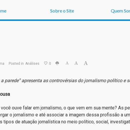
ome
Sobre o Site
Quem So
ima
Posted in
Análises
0
 a parede” apresenta as controvérsias do jornalismo político e s
Sousa
você ouve falar em jornalismo, o que vem em sua mente? As p
rgar o jornalismo e até associar a imagem dessa profissão a um 
 tipos de atuação jornalística no meio político, social, investigati