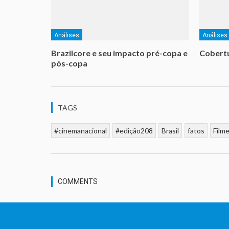
Análises
Análises
Brazilcore e seu impacto pré-copa e
Cobertu
pós-copa
TAGS
#cinemanacional
#edição208
Brasil
fatos
Film
COMMENTS