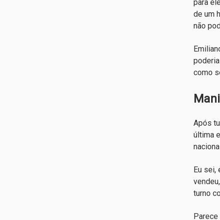
para el
de um h
não pod
Emilian
poderia
como se
Mani
Após tu
última 
naciona
Eu sei,
vendeu,
turno c
Parece 