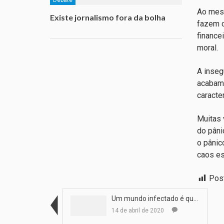
Ao mesm
Existe jornalismo fora da bolha
fazem c
finance
moral.
A inseg
acabam 
caracte
Muitas 
do pâni
o pânic
caos es
Pos
Um mundo infectado é questão de tempo
14 de abril de 2020