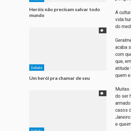
Heróis não precisam salvar todo
A cultu
mundo
vida hu
do medo
Geralme
acaba s
com que
que, em
atitude
Debate
quem es
Um herói pra chamar de seu
Muitas 
do ser 
armados
casos d
Janeiro
e queim
Debate