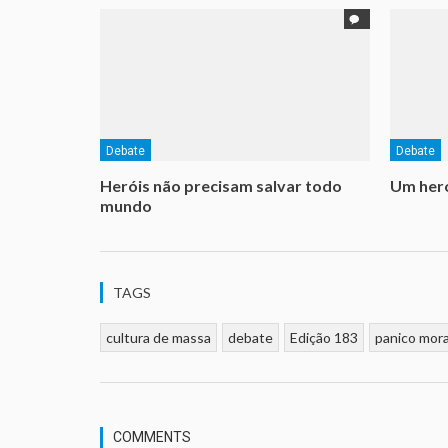
Debate
Debate
Heróis não precisam salvar todo
Um heró
mundo
TAGS
cultura de massa
debate
Edição 183
panico mora
COMMENTS