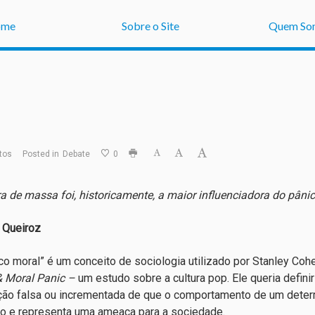
ome
Sobre o Site
Quem So
tos
Posted in
Debate
0
ra de massa foi, historicamente, a maior influenciadora do pâni
 Queiroz
co moral” é um conceito de sociologia utilizado por Stanley Coh
& Moral Panic –
um estudo sobre a cultura pop. Ele queria defi
ão falsa ou incrementada de que o comportamento de um deter
o e representa uma ameaça para a sociedade.