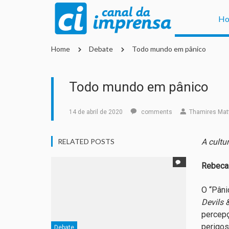
H
Home
Debate
Todo mundo em pânico
Todo mundo em pânico
14 de abril de 2020
comments
Thamires Mat
RELATED POSTS
A cultu
Rebeca
O “Pâni
Devils 
percepç
perigos
Debate