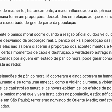
ra de massa foi, historicamente, a maior influenciadora do pânic
mana tomaram proporções descabidas em relação ao que realme
 exacerbado de grande parte da população.
nte o pânico moral ocorre quando a reação oficial ou dos veícul
e desviando da proporção real. O pânico deixa a percepção das
 elas não saibam discernir a proporção dos acontecimentos e
 certos momentos de caos e destruição, o verdadeiro estrago 
 tomada por alguém em estado de pânico moral pode gerar conse
tá ao redor.
situações de pânico moral já ocorreram e ainda ocorrem na huma
humano e se torna uma ameaça, como a violência urbana, a violên
, as catástrofes naturais, as novas epidemias, os efeitos da po
e pânico moral que vivem instalados na população, estão: tráfic
 e em São Paulo); terrorismo no/vindo do Oriente Médio; catástr
adas.