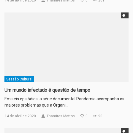
14 de abril de 2020
Thamires Mattos
0
201
Sessão Cultural
Um mundo infectado é questão de tempo
Em seis episódios, a série documental Pandemia acompanha os
maiores problemas que a Organi…
14 de abril de 2020
Thamires Mattos
0
90