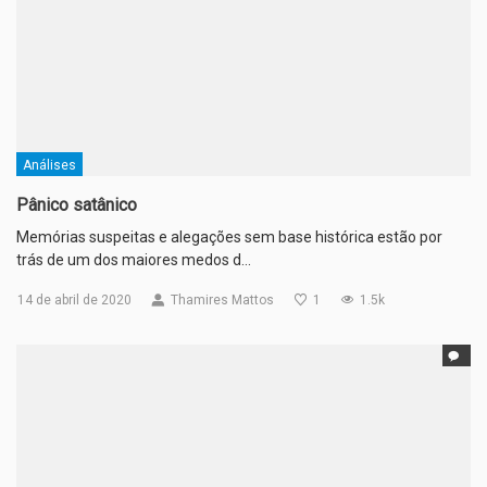
Análises
Pânico satânico
Memórias suspeitas e alegações sem base histórica estão por
trás de um dos maiores medos d…
14 de abril de 2020
Thamires Mattos
1
1.5k