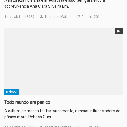
A natureza humana é imediatista e isso tem garantido a
sobrevivência Ana Clara Silveira Em…
14 de abril de 2020
Thamires Mattos
0
201
Debate
Todo mundo em pânico
A cultura de massa foi, historicamente, a maior influenciadora do
pânico moral Rebeca Quei…