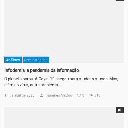
Análises
Sem categoria
Infodemia: a pandemia da informação
O planeta parou. A Covid-19 chegou para mudar o mundo. Mas,
além do vírus, outro problema …
14 de abril de 2020
Thamires Mattos
0
313