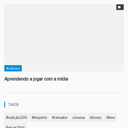
Análises
Aprendendo a jogar com a mídia
TAGS
#edição230
#império
#remake
cinema
disney
filme
live-action