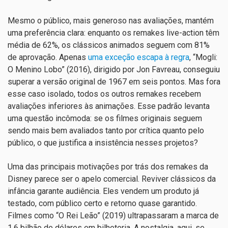
Mesmo o público, mais generoso nas avaliações, mantém
uma preferência clara: enquanto os remakes live-action têm
média de 62%, os clássicos animados seguem com 81%
de aprovação. Apenas
uma exceção escapa à regra
, “Mogli:
O Menino Lobo” (2016), dirigido por Jon Favreau, conseguiu
superar a versão original de 1967 em seis pontos. Mas fora
esse caso isolado, todos os outros remakes recebem
avaliações inferiores às animações. Esse padrão levanta
uma questão incômoda: se os filmes originais seguem
sendo mais bem avaliados tanto por crítica quanto pelo
público, o que justifica a insistência nesses projetos?
Uma das principais motivações por trás dos remakes da
Disney parece ser o apelo comercial. Reviver clássicos da
infância garante audiência. Eles vendem um produto já
testado, com público certo e retorno quase garantido.
Filmes como “O Rei Leão” (2019) ultrapassaram a marca de
1,6 bilhão de dólares em bilheteria. A nostalgia, aqui, se