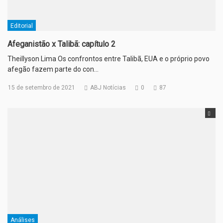
Editorial
Afeganistão x Talibã: capítulo 2
Theillyson Lima Os confrontos entre Talibã, EUA e o próprio povo
afegão fazem parte do con…
15 de setembro de 2021
ABJ Notícias
0
87
Análises