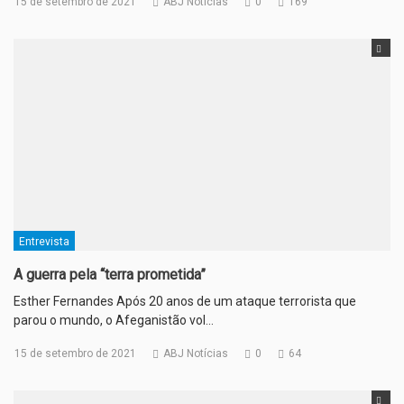
15 de setembro de 2021
ABJ Notícias
0
169
Entrevista
A guerra pela “terra prometida”
Esther Fernandes Após 20 anos de um ataque terrorista que
parou o mundo, o Afeganistão vol…
15 de setembro de 2021
ABJ Notícias
0
64