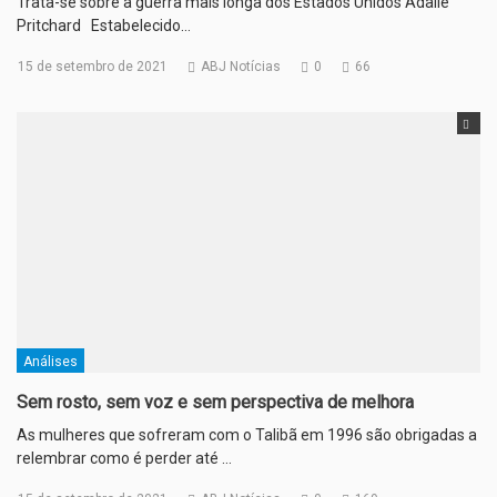
Trata-se sobre a guerra mais longa dos Estados Unidos Adalie
Pritchard Estabelecido…
15 de setembro de 2021
ABJ Notícias
0
66
Análises
Sem rosto, sem voz e sem perspectiva de melhora
As mulheres que sofreram com o Talibã em 1996 são obrigadas a
relembrar como é perder até …