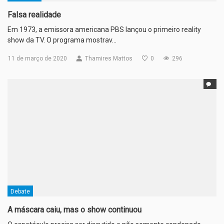
Falsa realidade
Em 1973, a emissora americana PBS lançou o primeiro reality
show da TV. O programa mostrav…
11 de março de 2020
Thamires Mattos
0
296
Debate
A máscara caiu, mas o show continuou