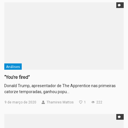
Análises
“You’re fired”
Donald Trump, apresentador de The Apprentice nas primeiras
catorze temporadas, ganhou popu…
9 de março de 2020
Thamires Mattos
1
222