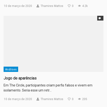
10 de março de 2020
Thamires Mattos
0
4.2k
Análises
Jogo de aparências
Em The Circle, participantes criam perfis falsos e vivem em
isolamento. Seria esse um retr…
10 de março de 2020
Thamires Mattos
0
205