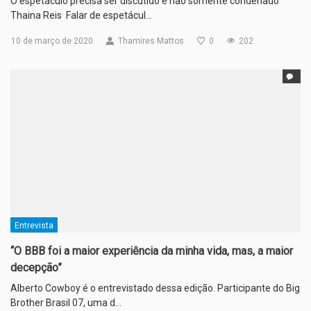
O espetáculo precisa ser discutido e não somente condenado
Thaina Reis Falar de espetácul…
10 de março de 2020
Thamires Mattos
0
202
Entrevista
“O BBB foi a maior experiência da minha vida, mas, a maior
decepção”
Alberto Cowboy é o entrevistado dessa edição. Participante do Big
Brother Brasil 07, uma d…