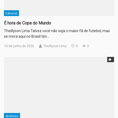
Editorial
É hora de Copa do Mundo
Theillyson Lima Talvez você não seja o maior fã de futebol, mas
se mora aqui no Brasil ten…
10 de junho de 2026
Theillyson Lima
0
0
Análises