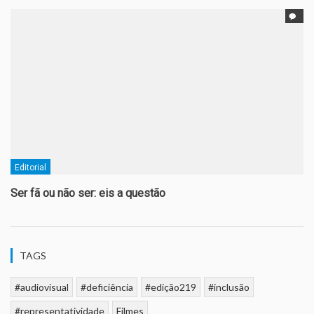
Editorial
Ser fã ou não ser: eis a questão
TAGS
#audiovisual
#deficiência
#edição219
#inclusão
#representatividade
Filmes