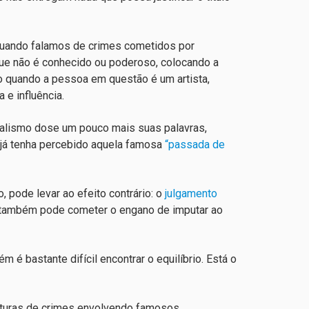
 quando falamos de crimes cometidos por
 que não é conhecido ou poderoso, colocando a
o quando a pessoa em questão é um artista,
a e influência.
alismo dose um pouco mais suas palavras,
ê já tenha percebido aquela famosa
“passada de
, pode levar ao efeito contrário: o
julgamento
mo também pode cometer o engano de imputar ao
 bastante difícil encontrar o equilíbrio. Está o
turas de crimes envolvendo famosos,