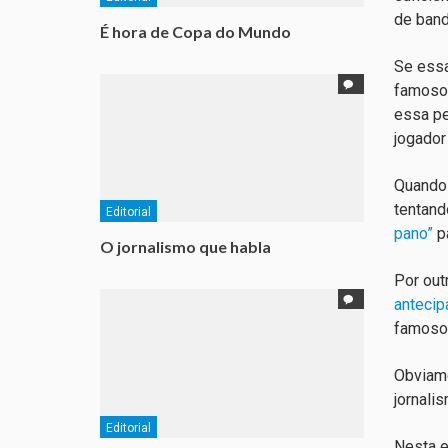
de band
É hora de Copa do Mundo
Se essa
famosos
essa pe
jogador 
Quando 
tentand
Editorial
pano”
pa
O jornalismo que habla
Por out
antecip
famoso 
Obviame
jornali
Editorial
Nesta e