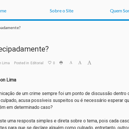
ome
Sobre o Site
Quem So
ipadamente?
tecipadamente?
n Lima
Posted in
Editorial
0
son Lima
icação de um crime sempre foi um ponto de discussão dentro do j
culpado, acusa possíveis suspeitos ou é necessário esperar qu
uém em determinado caso?
ste uma resposta simples e direta sobre o tema, pois cada cas
ntes para que se declare alguém como culpado, entretanto, outros