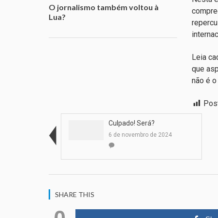
O jornalismo também voltou à
compree
Lua?
repercu
interna
Leia ca
que asp
não é o
Pos
Culpado! Será?
6 de novembro de 2024
SHARE THIS
0