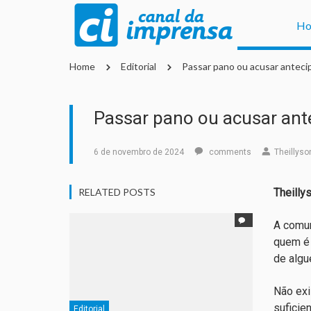
H
Home
Editorial
Passar pano ou acusar antec
Passar pano ou acusar an
6 de novembro de 2024
comments
Theillyso
RELATED POSTS
Theilly
A comun
quem é 
de alg
Não exi
suficie
Editorial