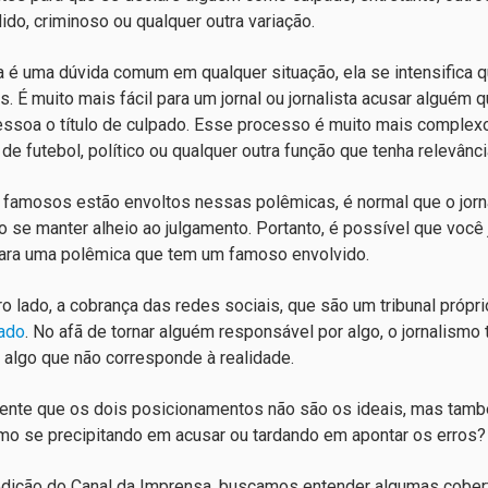
ido, criminoso ou qualquer outra variação.
 é uma dúvida comum em qualquer situação, ela se intensifica
. É muito mais fácil para um jornal ou jornalista acusar alguém
ssoa o título de culpado. Esse processo é muito mais complex
de futebol, político ou qualquer outra função que tenha relevânci
famosos estão envoltos nessas polêmicas, é normal que o jorn
o se manter alheio ao julgamento. Portanto, é possível que voc
ra uma polêmica que tem um famoso envolvido.
ro lado, a cobrança das redes sociais, que são um tribunal próprio
ado
. No afã de tornar alguém responsável por algo, o jornalis
algo que não corresponde à realidade.
nte que os dois posicionamentos não são os ideais, mas também é
smo se precipitando em acusar ou tardando em apontar os erros?
dição do Canal da Imprensa, buscamos entender algumas cober