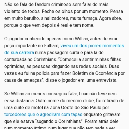
Não se fala de fandom criminoso sem falar do mais
violento de todos. Feche os olhos por um momento. Pensa
em muito barulho, sinalizadores, muita fumaça. Agora abre,
porque o que vem depois é real e tem nome.
O jogador conhecido apenas como Willian, antes de virar
peça importante no Fulham,
viveu um dos piores momentos
de sua carreira
numa passagem curta e para lá de
conturbada no Corinthians. “Comecei a sentir minhas filhas
oprimidas, as pessoas xingando nas redes sociais. Duas
vezes eu fui na polícia para fazer Boletim de Ocorrência por
causa de ameaças”, disse o jogador em uma entrevista.
Se Willian ao menos conseguiu falar, Luan não teve nem
essa distância. Outro nome do mesmo clube, foi retirado de
uma suíte de motel na Zona Oeste de São Paulo por
torcedores que o agrediram com tapas
enquanto gritavam
que ele estava “sugando o Corinthians”. Foram atrás dele
num momento íntimo, num lugar que não tem nada a ver