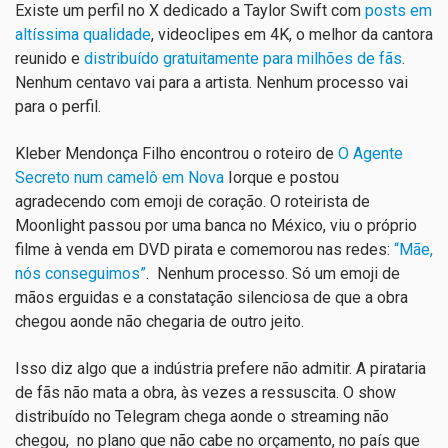
Existe um perfil no X dedicado a Taylor Swift com
posts em
altíssima qualidade
, videoclipes em 4K, o melhor da cantora
reunido e
distribuído gratuitamente para milhões de fãs
.
Nenhum centavo vai para a artista. Nenhum processo vai
para o perfil.
Kleber Mendonça Filho encontrou o roteiro de
O Agente
Secreto num camelô em Nova
Iorque e postou
agradecendo com emoji de coração. O roteirista de
Moonlight passou por uma banca no México, viu o próprio
filme à venda em DVD pirata e comemorou nas redes:
“Mãe,
nós conseguimos”
. Nenhum processo. Só um emoji de
mãos erguidas e a constatação silenciosa de que a obra
chegou aonde não chegaria de outro jeito.
Isso diz algo que a indústria prefere não admitir. A pirataria
de fãs não mata a obra, às vezes a ressuscita. O show
distribuído no Telegram chega aonde o streaming não
chegou, no plano que não cabe no orçamento, no país que