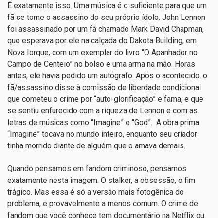
É exatamente isso. Uma música é o suficiente para que um
fã se torne o assassino do seu próprio ídolo. John Lennon
foi assassinado por um fã chamado Mark David Chapman,
que esperava por ele na calçada do Dakota Building, em
Nova Iorque, com um exemplar do livro “O Apanhador no
Campo de Centeio” no bolso e uma arma na mão. Horas
antes, ele havia pedido um autógrafo. Após o acontecido, o
fã/assassino disse à comissão de liberdade condicional
que cometeu o crime por “auto-glorificação” e fama, e que
se sentiu enfurecido com a riqueza de Lennon e com as
letras de músicas como “Imagine” e “God”. A obra prima
“Imagine” tocava no mundo inteiro, enquanto seu criador
tinha morrido diante de alguém que o amava demais.
Quando pensamos em fandom criminoso, pensamos
exatamente nesta imagem. O stalker, a obsessão, o fim
trágico. Mas essa é só a versão mais fotogênica do
problema, e provavelmente a menos comum. O crime de
fandom que você conhece tem documentário na Netflix ou