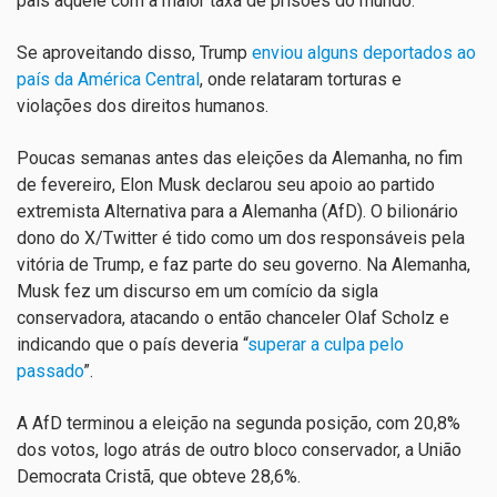
país aquele com a maior taxa de prisões do mundo.
Se aproveitando disso, Trump
enviou alguns deportados ao
país da América Central
, onde relataram torturas e
violações dos direitos humanos.
Poucas semanas antes das eleições da Alemanha, no fim
de fevereiro, Elon Musk declarou seu apoio ao partido
extremista Alternativa para a Alemanha (AfD). O bilionário
dono do X/Twitter é tido como um dos responsáveis pela
vitória de Trump, e faz parte do seu governo. Na Alemanha,
Musk fez um discurso em um comício da sigla
conservadora, atacando o então chanceler Olaf Scholz e
indicando que o país deveria “
superar a culpa pelo
passado
”.
A AfD terminou a eleição na segunda posição, com 20,8%
dos votos, logo atrás de outro bloco conservador, a União
Democrata Cristã, que obteve 28,6%.