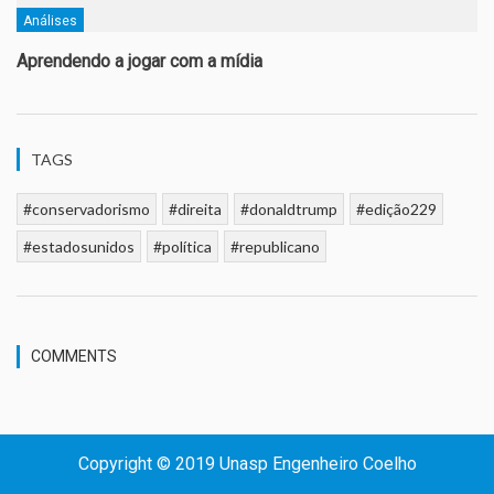
Análises
Aprendendo a jogar com a mídia
TAGS
#conservadorismo
#direita
#donaldtrump
#edição229
#estadosunidos
#política
#republicano
COMMENTS
Copyright © 2019 Unasp Engenheiro Coelho