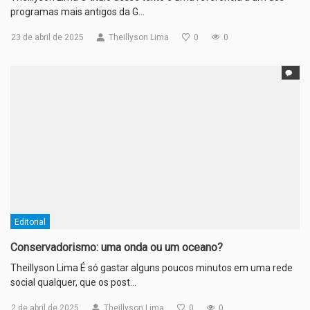
programas mais antigos da G…
23 de abril de 2025
Theillyson Lima
0
0
Editorial
Conservadorismo: uma onda ou um oceano?
Theillyson Lima É só gastar alguns poucos minutos em uma rede
social qualquer, que os post…
2 de abril de 2025
Theillyson Lima
0
0