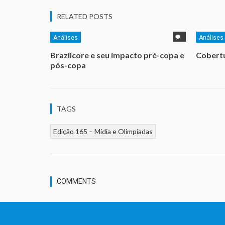
RELATED POSTS
Análises
Análises
Brazilcore e seu impacto pré-copa e
Cobertu
pós-copa
TAGS
Edição 165 – Mídia e Olimpíadas
COMMENTS