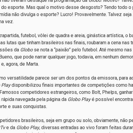
 não tiveram destaque na programação da
Globo
. Motivo? Talv
do esporte. Mas qual o motivo desse desgosto? Tendo todo o 
mídia não divulga o esporte? Lucro! Provavelmente. Talvez seja 
a vez.
rapartida, futebol, vôlei de quadra e areia, ginástica artística, 
as lutas que tinham brasileiros nas finais, roubaram a cena nas
issões da
Globo
se nota a “paixão” pelo futebol. Até mesmo nas
Bueno, que pode narrar qualquer jogo, todavia, em nenhum demon
e, agora, de Marta.
o versatilidade parece ser um dos pontos da emissora, para ad
 Play
disponibilizou finais importantes de competições como han
 Famosos competidores estrangeiros, como Bolt, Phelps, ganhar
rápida navegada pela página da
Globo Play
é possível encontrar
rte e suas conquistas.
etidores brasileiros, seja em grupo ou solo, obviamente, não p
Tv
e da
Globo Play
, diversas entradas ao vivo foram feitas dur