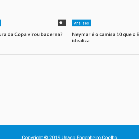
Análises
ra da Copa virou baderna?
Neymar é o camisa 10 que o B
idealiza
Copyright © 2019 Unasp Engenheiro Coelho