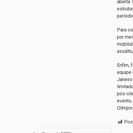
aberta.
estrutu
período
Para os
por me
mobilid
assalto
Enfim, 
equipe 
Janeiro
limitad
pós-oli
evento,
Olímpic
Pos