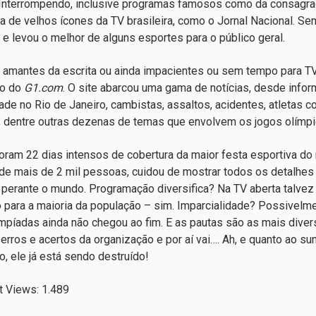
 Interrompendo, inclusive programas famosos como da consagrada
ra de velhos ícones da TV brasileira, como o Jornal Nacional. 
 e levou o melhor de alguns esportes para o público geral.
 amantes da escrita ou ainda impacientes ou sem tempo para TV,
io do
G1.com
. O site abarcou uma gama de notícias, desde info
ade no Rio de Janeiro, cambistas, assaltos, acidentes, atletas 
, dentre outras dezenas de temas que envolvem os jogos olímpico
foram 22 dias intensos de cobertura da maior festa esportiva d
de mais de 2 mil pessoas, cuidou de mostrar todos os detalhes 
 perante o mundo. Programação diversifica? Na TV aberta talve
o para a maioria da população – sim. Imparcialidade? Possivelme
mpíadas ainda não chegou ao fim. E as pautas são as mais divers
 erros e acertos da organização e por aí vai…. Ah, e quanto ao 
o, ele já está sendo destruído!
t Views:
1.489