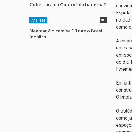
Cobertura da Copa virou baderna?
convida
Espetac
no trad
Análises
como os
Neymar é o camisa 10 que o Brasil
idealiza
A empre
em casa
emissor
do dia 
livreme
Em entr
constru
Olimpía
O estúd
como ju
espaço,