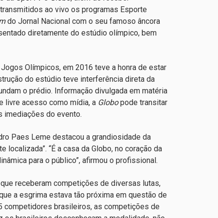
m transmitidos ao vivo os programas Esporte
im
do Jornal Nacional com o seu famoso âncora
resentado diretamente do estúdio olímpico, bem
 Jogos Olímpicos, em 2016 teve a honra de estar
strução do estúdio teve interferência direta da
cundam o prédio. Informação divulgada em matéria
e livre acesso como mídia, a
Globo
pode transitar
s imediações do evento.
dro Paes Leme destacou a grandiosidade da
e localizada”. “É a casa da Globo, no coração da
âmica para o público”, afirmou o profissional.
s que receberam competições de diversas lutas,
 que a esgrima estava tão próxima em questão de
5 competidores brasileiros, as competições de