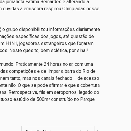
 jornalista Fátima Bernardes e alterando a
Sem dúvidas a emissora respirou Olímpiadas nesse
 o grupo disponibilizou informações diariamente
rmações específicas dos jogos, até questão de
com H1N1, jogadores estrangeiros que forjaram
s. Neste quesito, bem eclética, por sinal!
o mundo. Praticamente 24 horas no ar, com uma
das competições e de limpar a barra do Rio de
z nem tanto, mas nos canais fechado – de acesso
nte não. O que se pode afirmar é que a cobertura
as. Retrospectiva, fila em aeroportos, legado do
suntuoso estúdio de 500m² construído no Parque