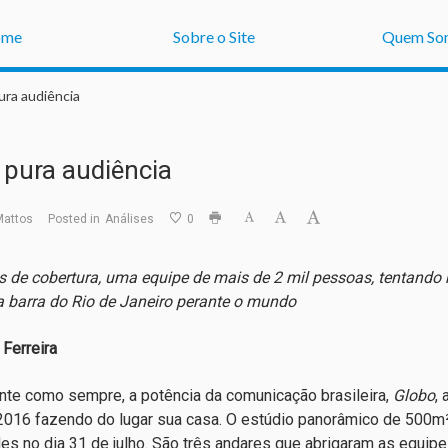
ome
Sobre o Site
Quem So
ura audiência
 pura audiência
Mattos
Posted in
Análises
0
s de cobertura, uma equipe de mais de 2 mil pessoas, tentando
a barra do Rio de Janeiro perante o mundo
 Ferreira
te como sempre, a potência da comunicação brasileira,
Globo
,
2016 fazendo do lugar sua casa. O estúdio panorâmico de 500m² 
des no dia 31 de julho. São três andares que abrigaram as equip