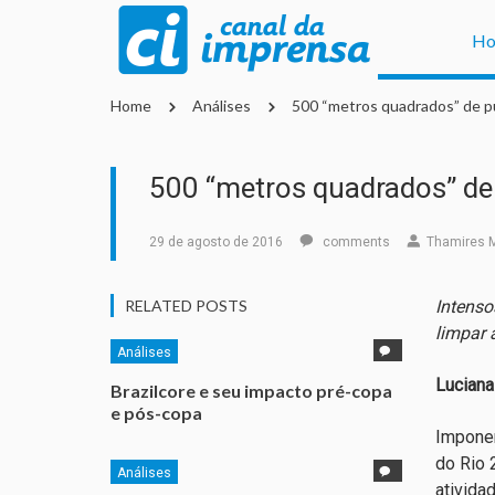
H
Home
Análises
500 “metros quadrados” de p
500 “metros quadrados” de
29 de agosto de 2016
comments
Thamires 
RELATED POSTS
Intenso
limpar 
Análises
Luciana
Brazilcore e seu impacto pré-copa
e pós-copa
Imponen
do Rio 
Análises
ativida