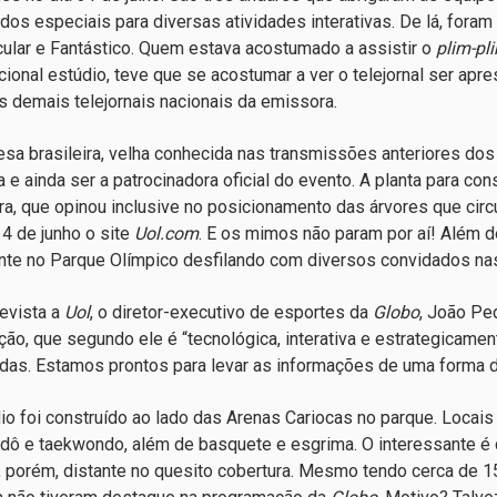
dos especiais para diversas atividades interativas. De lá, fora
ular e Fantástico. Quem estava acostumado a assistir o
plim-pl
icional estúdio, teve que se acostumar a ver o telejornal ser ap
 demais telejornais nacionais da emissora.
sa brasileira, velha conhecida nas transmissões anteriores dos
 e ainda ser a patrocinadora oficial do evento. A planta para con
a, que opinou inclusive no posicionamento das árvores que cir
14 de junho o site
Uol.com
. E os mimos não param por aí! Além d
nte no Parque Olímpico desfilando com diversos convidados na
evista a
Uol
, o diretor-executivo de esportes da
Globo
, João Pe
ção, que segundo ele é “tecnológica, interativa e estrategicament
das. Estamos prontos para levar as informações de uma forma din
io foi construído ao lado das Arenas Cariocas no parque. Locai
dô e taekwondo, além de basquete e esgrima. O interessante é
 porém, distante no quesito cobertura. Mesmo tendo cerca de 1