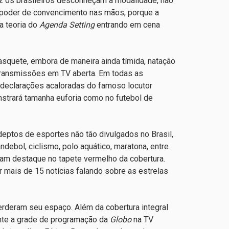
ez os brasileiros desconheçam a modalidade, não
poder de convencimento nas mãos, porque a
a teoria do
Agenda Setting
entrando em cena
o basquete, embora de maneira ainda tímida, natação
 transmissões em TV aberta. Em todas as
 declarações acaloradas do famoso locutor
strará tamanha euforia como no futebol de
eptos de esportes não tão divulgados no Brasil,
debol, ciclismo, polo aquático, maratona, entre
am destaque no tapete vermelho da cobertura.
 mais de 15 notícias falando sobre as estrelas
erderam seu espaço. Além da cobertura integral
ante a grade de programação da
Globo
na TV