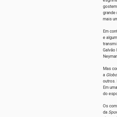
esgrima
gostem 
grande 
mais um
Em cont
e algum
transm
Galvão 
Neymar 
Mas com
a
Globo
outros.
Em uma 
do espo
Os comp
da
Spor