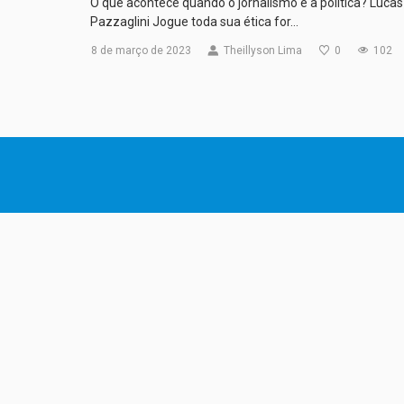
O que acontece quando o jornalismo é a política? Lucas
Pazzaglini Jogue toda sua ética for…
8 de março de 2023
Theillyson Lima
0
102