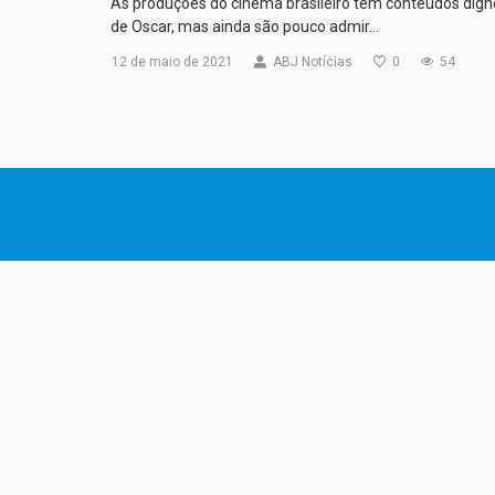
As produções do cinema brasileiro têm conteúdos dign
de Oscar, mas ainda são pouco admir…
12 de maio de 2021
ABJ Notícias
0
54