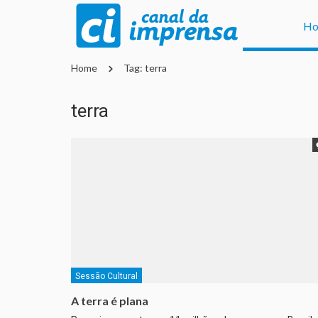
H
Home
Tag: terra
terra
Sessão Cultural
A terra é plana