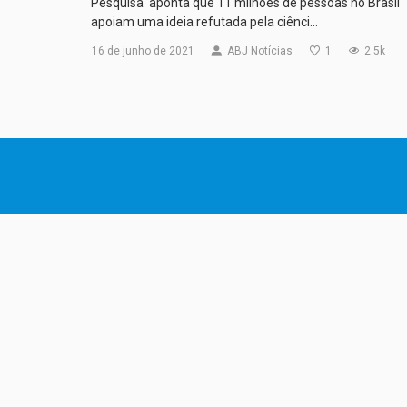
Pesquisa aponta que 11 milhões de pessoas no Brasil
apoiam uma ideia refutada pela ciênci…
16 de junho de 2021
ABJ Notícias
1
2.5k