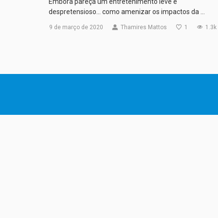
Embora pareça um entretenimento leve e
despretensioso… como amenizar os impactos da …
9 de março de 2020
Thamires Mattos
1
1.3k