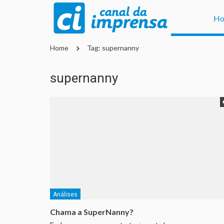
H
Home
Tag: supernanny
supernanny
Análises
Chama a SuperNanny?