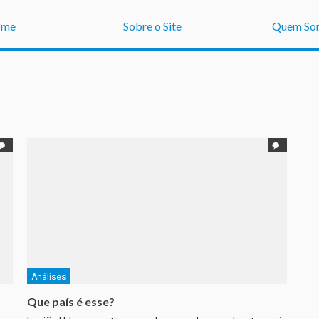
ome
Sobre o Site
Quem So
Análises
Que país é esse?