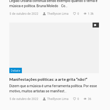
Legião Urbana continua sendo exemplo quando o tema é
música e política. Bruna Moledo Co…
5 de outubro de 2022
Theillyson Lima
0
1.3k
Debate
Manifestações políticas: a arte grita “não!”
Dizem que a música é uma ferramenta política. Por esse
motivo, muitos artistas se manifest…
5 de outubro de 2022
Theillyson Lima
0
36