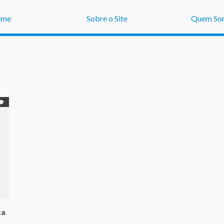
ome
Sobre o Site
Quem So
za