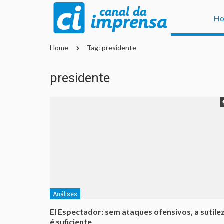
H
Home
Tag: presidente
presidente
Análises
El Espectador: sem ataques ofensivos, a sutile
é suficiente