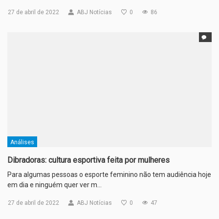
27 de abril de 2022
ABJ Notícias
0
86
Análises
Dibradoras: cultura esportiva feita por mulheres
Para algumas pessoas o esporte feminino não tem audiência hoje
em dia e ninguém quer ver m…
27 de abril de 2022
ABJ Notícias
0
47