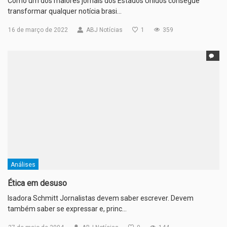
Como um dos maiores jornais dos Estados Unidos consegue
transformar qualquer notícia brasi…
16 de março de 2022
ABJ Notícias
1
359
Análises
Ética em desuso
Isadora Schmitt Jornalistas devem saber escrever. Devem
também saber se expressar e, princ…