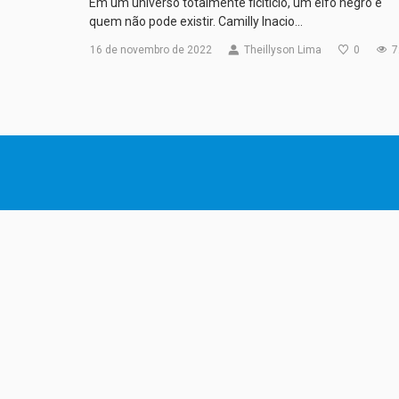
Em um universo totalmente ficitício, um elfo negro é
quem não pode existir. Camilly Inacio…
16 de novembro de 2022
Theillyson Lima
0
7