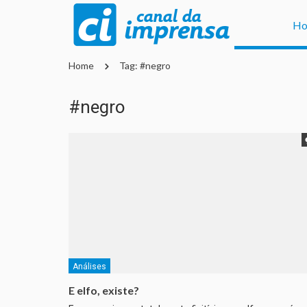
H
Home
Tag: #negro
#negro
Análises
E elfo, existe?