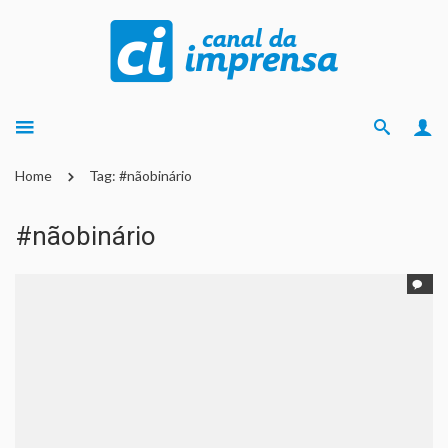
Home
Tag: #nãobinário
#nãobinário