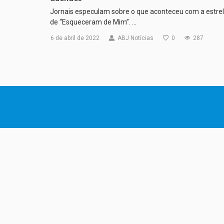
Jornais especulam sobre o que aconteceu com a estre
de “Esqueceram de Mim”. …
6 de abril de 2022
ABJ Notícias
0
287