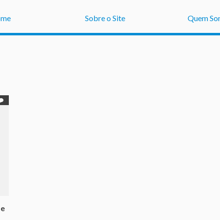
ome
Sobre o Site
Quem So
de