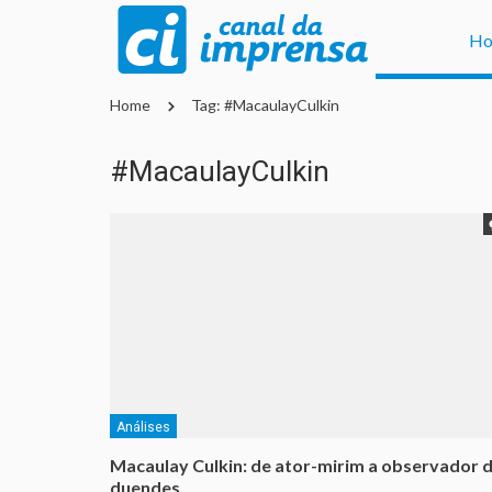
H
Home
Tag: #MacaulayCulkin
#MacaulayCulkin
Análises
Macaulay Culkin: de ator-mirim a observador 
duendes