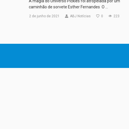
A magia do Universo Pickles foi atropelada por um
caminhão de sorvete Esther Fernandes O …
2 de junho de 2021
ABJ Notícias
0
223