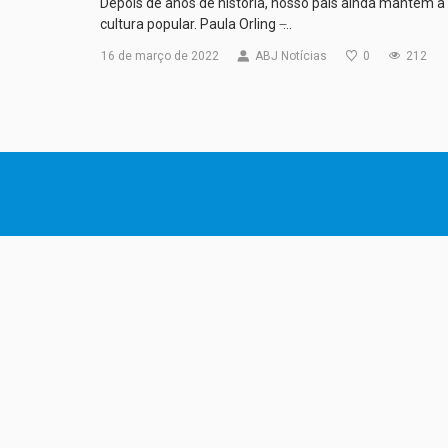
Depois de anos de história, nosso país ainda mantém a
cultura popular. Paula Orling ̶…
16 de março de 2022
ABJ Notícias
0
212