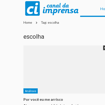
H
Home
Tag: escolha
escolha
Análises
Por você eu me arrisco