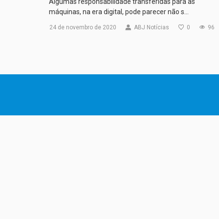
Algumas responsabilidade transferidas para as
máquinas, na era digital, pode parecer não s…
24 de novembro de 2020
ABJ Notícias
0
96