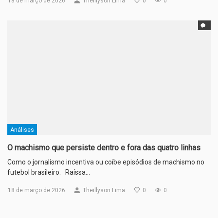
18 de março de 2026
Theillyson Lima
0
0
Análises
O machismo que persiste dentro e fora das quatro linhas
Como o jornalismo incentiva ou coíbe episódios de machismo no
futebol brasileiro. Raíssa…
18 de março de 2026
Theillyson Lima
0
0