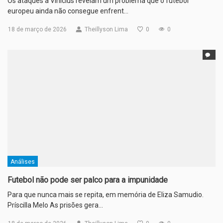
Os ataques a Vinicius revelam um problema que o futebol
europeu ainda não consegue enfrent…
18 de março de 2026
Theillyson Lima
0
0
Análises
Futebol não pode ser palco para a impunidade
Para que nunca mais se repita, em memória de Eliza Samudio.
Príscilla Melo As prisões gera…