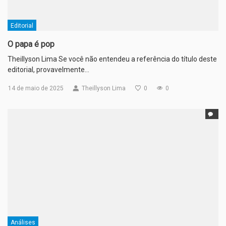
Editorial
O papa é pop
Theillyson Lima Se você não entendeu a referência do título deste
editorial, provavelmente…
14 de maio de 2025
Theillyson Lima
0
0
Análises