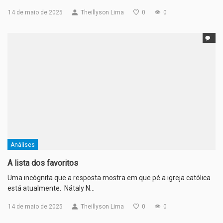
14 de maio de 2025
Theillyson Lima
0
0
Análises
A lista dos favoritos
Uma incógnita que a resposta mostra em que pé a igreja católica
está atualmente. Nátaly N…
14 de maio de 2025
Theillyson Lima
0
0