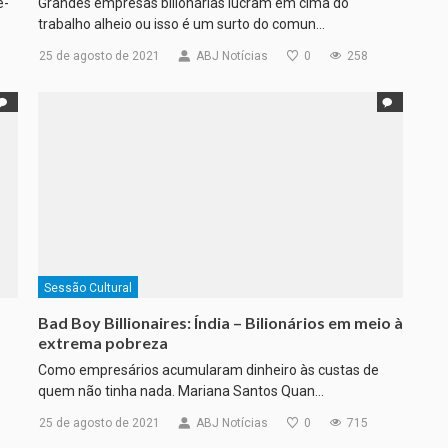
ê-
Grandes empresas bilionárias lucram em cima do
trabalho alheio ou isso é um surto do comun…
25 de agosto de 2021
ABJ Notícias
0
258
Sessão Cultural
Bad Boy Billionaires: Índia – Bilionários em meio à
extrema pobreza
Como empresários acumularam dinheiro às custas de
quem não tinha nada. Mariana Santos Quan…
25 de agosto de 2021
ABJ Notícias
0
715