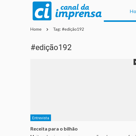
H
Home
Tag: #edição192
#edição192
Entrevista
Receita para o bilhão