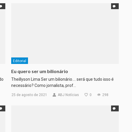
Editorial
Eu quero ser um bilionário
do
Theillyson Lima Ser um bilionário…. será que tudo isso é
necessário? Como jornalista, prof…
25 de agosto de 2021
ABJ Notícias
0
298