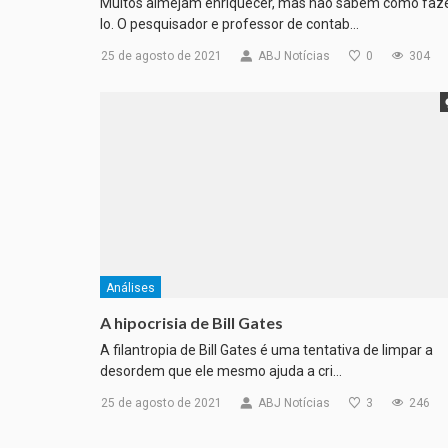
Muitos almejam enriquecer, mas não sabem como faz
lo. O pesquisador e professor de contab…
25 de agosto de 2021
ABJ Notícias
0
304
Análises
A hipocrisia de Bill Gates
A filantropia de Bill Gates é uma tentativa de limpar a
desordem que ele mesmo ajuda a cri…
25 de agosto de 2021
ABJ Notícias
3
246