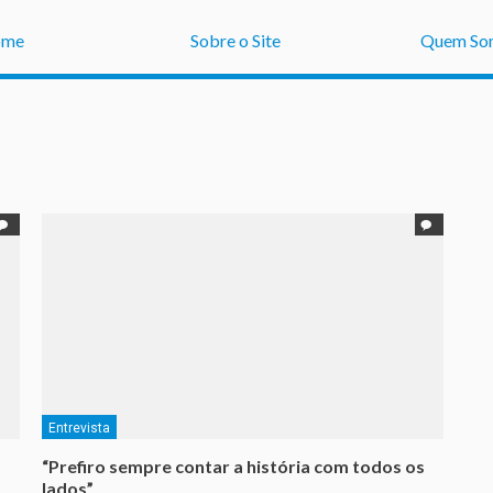
ome
Sobre o Site
Quem So
Entrevista
“Prefiro sempre contar a história com todos os
lados”