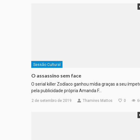
Sessão Cultural
O assassino sem face
O serial killer Zodíaco ganhou mídia graças a seu ímpet
pela publicidade própria Amanda F…
2 de setembro de 2019
Thamires Mattos
0
6