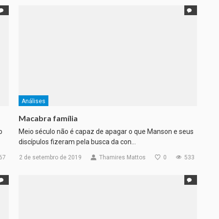
Análises
Macabra família
o
Meio século não é capaz de apagar o que Manson e seus
discípulos fizeram pela busca da con…
67
2 de setembro de 2019
Thamires Mattos
0
533