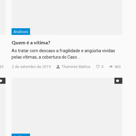
Análises
Quem é a vítima?
Ao tratar com descaso a fragilidade e angústia vividas
pelas vítimas, a cobertura do Caso …
93
2 de setembro de 2019
Thamires Mattos
0
460