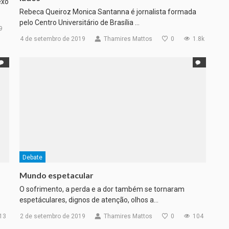
exo
Rebeca Queiroz Monica Santanna é jornalista formada
pelo Centro Universitário de Brasília …
9
4 de setembro de 2019
Thamires Mattos
0
1.8k
Debate
Mundo espetacular
O sofrimento, a perda e a dor também se tornaram
espetáculares, dignos de atenção, olhos a…
13
2 de setembro de 2019
Thamires Mattos
0
104