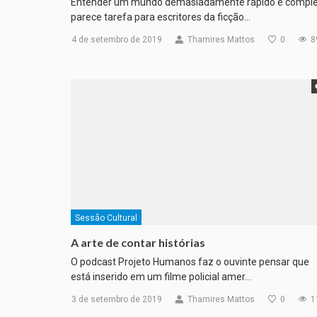
Entender um mundo demasiadamente rápido e compl
parece tarefa para escritores da ficção…
4 de setembro de 2019
Thamires Mattos
0
8
Sessão Cultural
A arte de contar histórias
O podcast Projeto Humanos faz o ouvinte pensar que
está inserido em um filme policial amer…
3 de setembro de 2019
Thamires Mattos
0
1