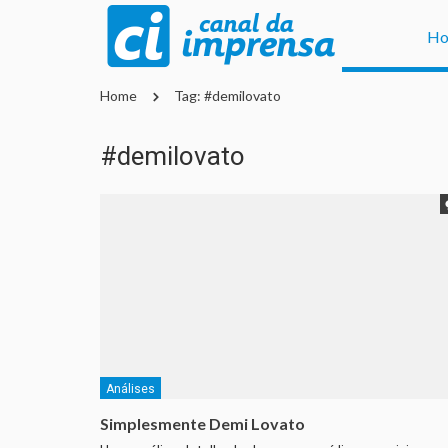
H
Home
Tag: #demilovato
#demilovato
Análises
Simplesmente Demi Lovato