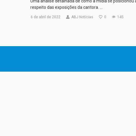
Uma análise detalhada de como a mídia se posicionou 
respeito das exposições da cantora. …
6 de abril de 2022
ABJ Notícias
0
145