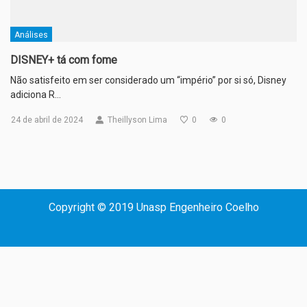
Análises
DISNEY+ tá com fome
Não satisfeito em ser considerado um “império” por si só, Disney
adiciona R…
24 de abril de 2024
Theillyson Lima
0
0
Copyright © 2019 Unasp Engenheiro Coelho