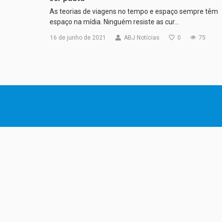
As teorias de viagens no tempo e espaço sempre têm
espaço na mídia. Ninguém resiste as cur…
16 de junho de 2021
ABJ Notícias
0
75