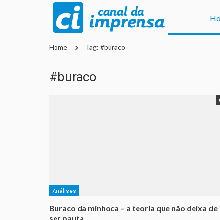
H
Home
Tag: #buraco
#buraco
Análises
Buraco da minhoca – a teoria que não deixa de
ser pauta