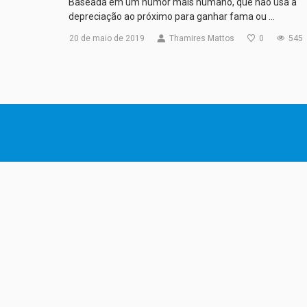
Baseada em um humor mais humano, que não usa a
depreciação ao próximo para ganhar fama ou …
20 de maio de 2019
Thamires Mattos
0
545