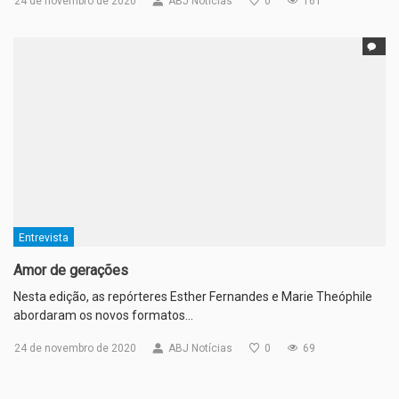
24 de novembro de 2020
ABJ Notícias
0
161
Entrevista
Amor de gerações
Nesta edição, as repórteres Esther Fernandes e Marie Theóphile
abordaram os novos formatos…
24 de novembro de 2020
ABJ Notícias
0
69