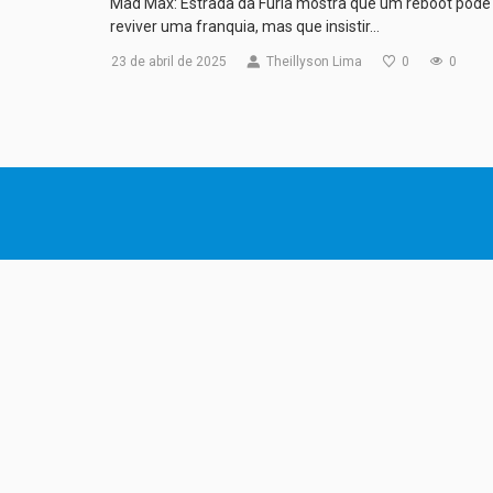
Mad Max: Estrada da Fúria mostra que um reboot pode
reviver uma franquia, mas que insistir…
23 de abril de 2025
Theillyson Lima
0
0