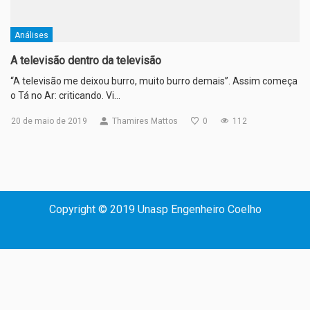
Análises
A televisão dentro da televisão
“A televisão me deixou burro, muito burro demais”. Assim começa
o Tá no Ar: criticando. Vi…
20 de maio de 2019
Thamires Mattos
0
112
Copyright © 2019 Unasp Engenheiro Coelho