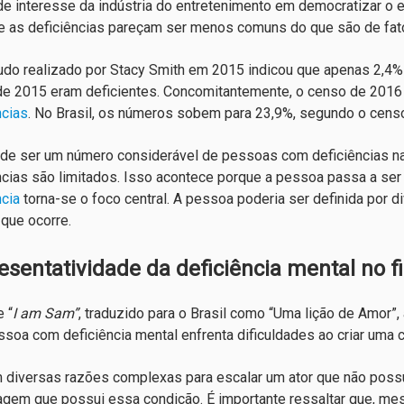
 de interesse da indústria do entretenimento em democratizar o e
 as deficiências pareçam ser menos comuns do que são de fat
do realizado por Stacy Smith em 2015 indicou que apenas 2,4
de 2015 eram deficientes. Concomitantemente, o censo de 201
ncias
. No Brasil, os números sobem para 23,9%, segundo o cens
de ser um número considerável de pessoas com deficiências na
ncias são limitados. Isso acontece porque a pessoa passa a ser 
ncia
torna-se o foco central. A pessoa poderia ser definida por 
 que ocorre.
esentatividade da deficiência mental no f
 “
I am Sam”
, traduzido para o Brasil como “Uma lição de Amor”
soa com deficiência mental enfrenta dificuldades ao criar uma c
 diversas razões complexas para escalar um ator que não poss
gem que possui essa condição. É importante ressaltar que, mes