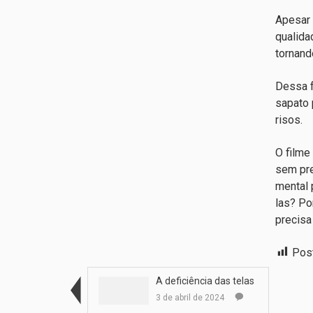
Apesar 
qualida
tornand
Dessa f
sapato 
risos.
O filme
sem pre
mental 
las? Po
precisa
Pos
A deficiência das telas
3 de abril de 2024