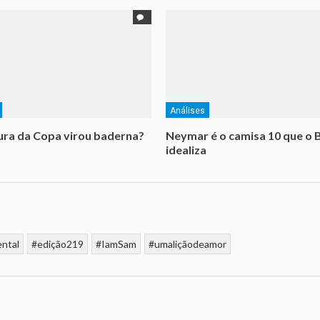
Análises
ra da Copa virou baderna?
Neymar é o camisa 10 que o B
idealiza
ental
#edição219
#IamSam
#umaliçãodeamor