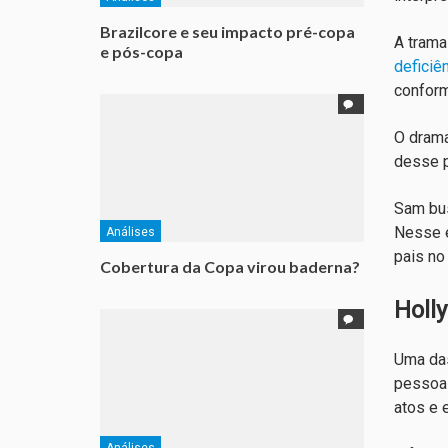
Brazilcore e seu impacto pré-copa
A trama
e pós-copa
deficiê
conform
O drama
desse p
Sam bus
Nesse e
Análises
pais no
Cobertura da Copa virou baderna?
Holl
Uma das
pessoas
atos e 
Análises