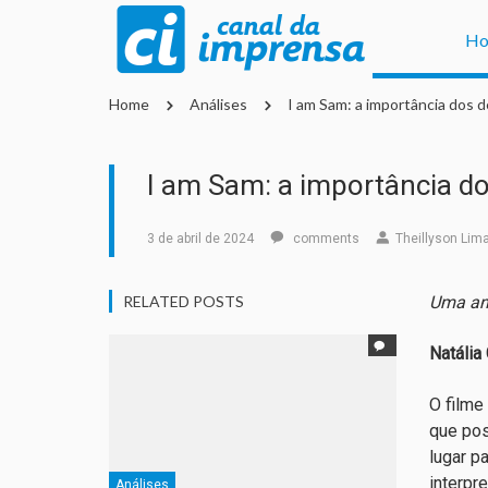
H
Home
Análises
I am Sam: a importância dos 
I am Sam: a importância do
3 de abril de 2024
comments
Theillyson Lim
RELATED POSTS
Uma aná
Natália
O filme 
que pos
lugar p
interpr
Análises