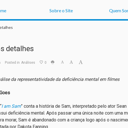
ome
Sobre o Site
Quem So
detalhes
s detalhes
a
Posted in
Análises
0
lise da representatividade da deficiência mental em filmes
 Goes
“
I am Sam
” conta a história de Sam, interpretado pelo ator S
sui deficiência mental. Após passar uma única noite com uma m
ara morar, Sam é abandonado com a criança logo após o nasciment
etada por Dakota Fanning.