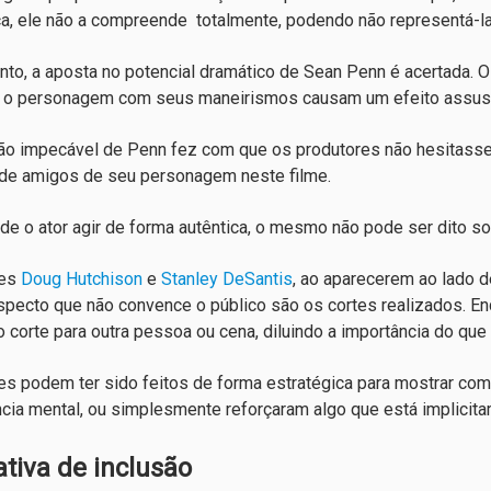
a, ele não a compreende totalmente, podendo não representá-la 
nto, a aposta no potencial dramático de Sean Penn é acertada. O
 o personagem com seus maneirismos causam um efeito assus
ão impecável de Penn fez com que os produtores não hesitasse
de amigos de seu personagem neste filme.
de o ator agir de forma autêntica, o mesmo não pode ser dito so
res
Doug Hutchison
e
Stanley DeSantis
, ao aparecerem ao lado 
specto que não convence o público são os cortes realizados. En
 o corte para outra pessoa ou cena, diluindo a importância do que
es podem ter sido feitos de forma estratégica para mostrar com
ncia mental, ou simplesmente reforçaram algo que está implicit
ativa de inclusão