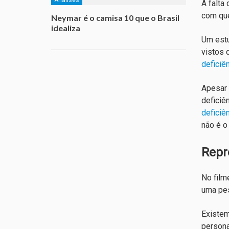
A falta
com que
Neymar é o camisa 10 que o Brasil
idealiza
Um estu
vistos 
deficiê
Apesar 
deficiê
deficiê
não é o
Repr
No filme
uma pes
Existem
persona