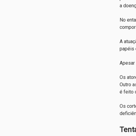
a doenç
No enta
compor
A atuaç
papéis 
Apesar 
Os ato
Outro a
é feito
Os cort
deficiê
Tent