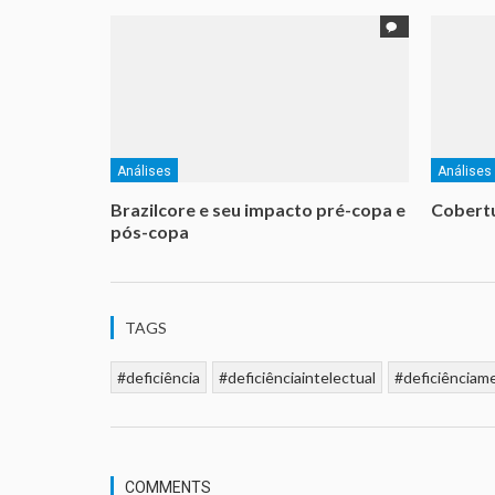
Análises
Análises
Brazilcore e seu impacto pré-copa e
Cobertu
pós-copa
TAGS
#deficiência
#deficiênciaintelectual
#deficiênciam
COMMENTS