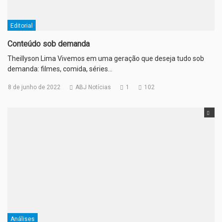
Editorial
Conteúdo sob demanda
Theillyson Lima Vivemos em uma geração que deseja tudo sob
demanda: filmes, comida, séries…
8 de junho de 2022
ABJ Notícias
1
102
Análises