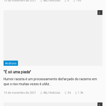
10 de novembro de 2021
ABJ Notícias
0
195
Análises
“É só uma piada”
Humor racista é um processamento disfarçado do racismo em
que o riso muitas vezes é utiliz…
10 de novembro de 2021
ABJ Notícias
34
1.3k