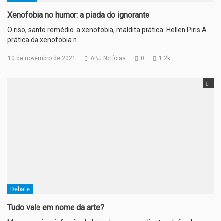
Xenofobia no humor: a piada do ignorante
O riso, santo remédio, a xenofobia, maldita prática Hellen Piris A
prática da xenofobia n…
10 de novembro de 2021
ABJ Notícias
0
1.2k
Debate
Tudo vale em nome da arte?