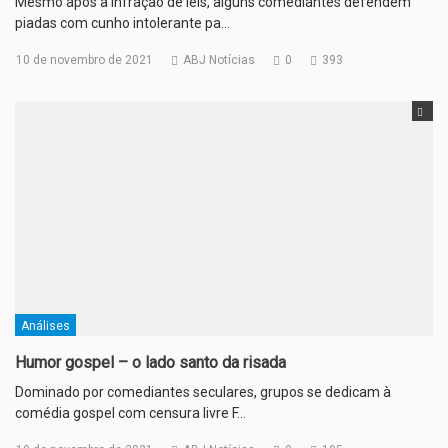
Mesmo após a infração de leis, alguns comediantes defendem
piadas com cunho intolerante pa…
10 de novembro de 2021
ABJ Notícias
0
393
Análises
Humor gospel – o lado santo da risada
Dominado por comediantes seculares, grupos se dedicam à
comédia gospel com censura livre F…